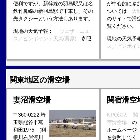
便利ですが、新幹線の羽島駅又は名
が中心的に参
鉄竹鼻線の新羽島駅で下車し、その
ついては
大
先タクシーという方法もあります。
のサイトで滑
覧ください。
現地の天気予報：
ウェザーニュー
ス／ピンポイント天気(桑原)
参照
現地の天気
ス／ピンポイン
関東地区の滑空場
妻沼滑空場
関宿滑空
〒360-0222 埼
NPO法人 関
玉県熊谷市葛
宿滑空場
の
和田1975 (利
ホームページ
根川右岸河川
を参照してく