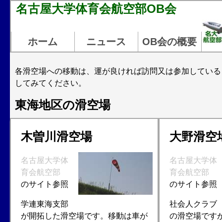
名古屋大学体育会航空部OB会
ホーム
ニュース
OB会の概要
各滑空場への移動は、運が良ければ訪問又は参加している
してみてください。
東海地区の滑空場
木曽川滑空場
大野滑空
名古屋大学体
名古屋大学体
育会航空部
育会航空部
のサイト参照
のサイト参照
学連東海支部
社会人クラブ
が開拓した滑空場です。移動は車が
の滑空場です